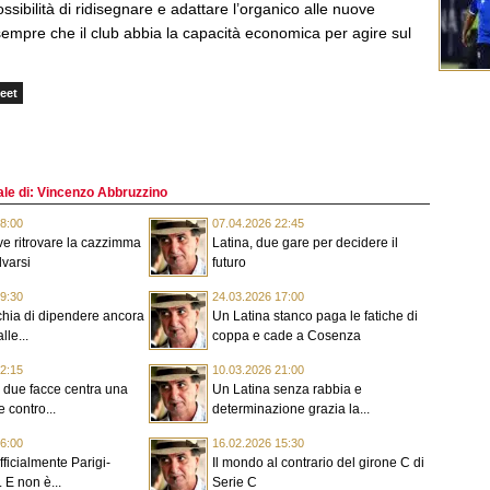
possibilità di ridisegnare e adattare l’organico alle nuove
sempre che il club abbia la capacità economica per agire sul
eet
riale di: Vincenzo Abbruzzino
8:00
07.04.2026 22:45
eve ritrovare la cazzimma
Latina, due gare per decidere il
lvarsi
futuro
9:30
24.03.2026 17:00
ischia di dipendere ancora
Un Latina stanco paga le fatiche di
lle...
coppa e cade a Cosenza
2:15
10.03.2026 21:00
 due facce centra una
Un Latina senza rabbia e
le contro...
determinazione grazia la...
6:00
16.02.2026 15:30
ufficialmente Parigi-
Il mondo al contrario del girone C di
 E non è...
Serie C