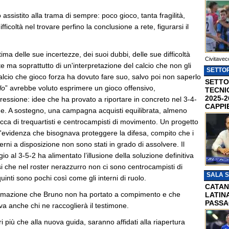
sistito alla trama di sempre: poco gioco, tanta fragilità,
fficoltà nel trovare perfino la conclusione a rete, figurarsi il
ima delle sue incertezze, dei suoi dubbi, delle sue difficoltà
Civitavec
te ma soprattutto di un'interpretazione del calcio che non gli
SETTOR
alcio che gioco forza ha dovuto fare suo, salvo poi non saperlo
SETTO
lo
” avrebbe voluto esprimere un gioco offensivo,
TECNI
2025-2
essione: idee che ha provato a riportare in concreto nel 3-4-
CAPPI
one. A sostegno, una campagna acquisti equilibrata, almeno
ca di trequartisti e centrocampisti di movimento. Un progetto
ll'evidenza che bisognava proteggere la difesa, compito che i
sterni a disposizione non sono stati in grado di assolvere. Il
o al 3-5-2 ha alimentato l’illusione della soluzione definitiva
i che nel roster nerazzurro non ci sono centrocampisti di
SALA 
uinti sono pochi così come gli interni di ruolo.
CATAN
ormazione che Bruno non ha portato a compimento e che
LATINA
PASSA
a anche chi ne raccoglierà il testimone.
ri più che alla nuova guida, saranno affidati alla riapertura