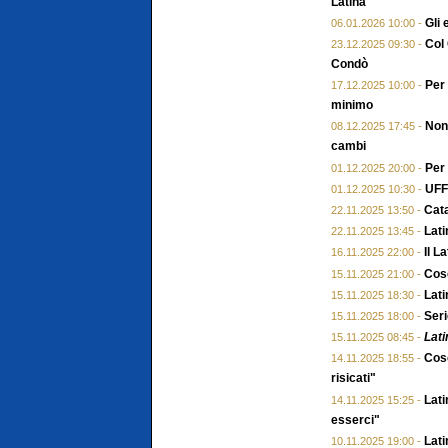
Latina
Gli 
06.01.2026 10:00 -
Col 
23.12.2025 09:30 -
Condò
Per 
17.12.2025 10:00 -
minimo
Non 
08.12.2025 17:45 -
cambi
Per
01.12.2025 20:00 -
UFFI
01.12.2025 10:30 -
Cata
22.11.2025 13:50 -
Lati
22.11.2025 13:45 -
Il L
16.11.2025 22:00 -
Cose
15.11.2025 21:00 -
Lati
15.11.2025 18:30 -
Seri
15.11.2025 18:00 -
Lati
15.11.2025 08:45 -
Cose
14.11.2025 18:55 -
risicati"
Lati
14.11.2025 15:25 -
esserci"
Lati
10.11.2025 19:00 -