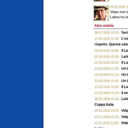
25.01.2026 2
Volpe non s
Latina ha le
Altre notizie
Seri
30.07.2026 12:23 -
L'ex
14.05.2026 12:30 -
rispetto. Questa salv
Il L
16.04.2026 18:00 -
Lati
07.04.2026 22:45 -
Il L
01.04.2026 09:30 -
Un 
24.03.2026 17:00 -
Un L
15.03.2026 22:15 -
Un L
10.03.2026 21:00 -
Il L
23.02.2026 16:00 -
Il m
16.02.2026 15:30 -
Lati
28.01.2026 16:26 -
Coppa Italia
Volp
25.01.2026 22:50 -
Volp
22.01.2026 15:02 -
Volp
11.01.2026 21:00 -