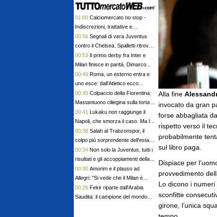
01:00
Calciomercato no stop -
Indiscrezioni, trattative e
retroscena del 5 agosto
00:56
Segnali di vera Juventus
contro il Chelsea. Spalletti ritrova
Zhegrova e parla di mercato
00:53
Il primo derby fra Inter e
Milan finisce in parità. Dimarco
subito fra i più pimpanti
00:49
Roma, un esterno entra e
uno esce: dall'Atletico ecco
Molina, Angelino saluta
00:45
Colpaccio della Fiorentina:
Alla fine
Alessand
Mastantuono ciliegina sulla torta di
invocato da gran pa
un mercato da sogno
00:41
Lukaku non raggiunge il
forse abbagliata d
Napoli, che smorza il caso. Ma le
rispetto verso il te
voci di mercato sono sempre più
00:38
Salah al Trabzonspor, il
probabilmente tentat
forti
colpo più sorprendente dell'estate:
sul libro paga.
il calcio turco sempre più attraente
00:34
Non solo la Juventus, tutti i
risultati e gli accoppiamenti della
Dispiace per l’uomo
Women's Champions League
00:30
Amorim e il plauso ad
provvedimento della
Allegri: "Si vede che il Milan è
Lo dicono i numeri d
stato allenato molto bene da lui"
00:26
Fekir riparte dall'Arabia
sconfitte consecutiv
Saudita: il campione del mondo
girone, l’unica squ
2018 firma con l'Abha
tempo.