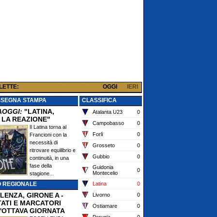
 LETTE:
OGGI
IERI
SSEGNA STAMPA
CLASSIFICA
AOGGI:
"LATINA,
Atalanta U23
0
 LA REAZIONE"
Campobasso
0
Il Latina torna al
Forlì
0
Francioni con la
necessità di
Grosseto
0
ritrovare equilibrio e
Gubbio
0
continuità, in una
fase della
Guidonia
0
Montecelio
stagione...
O REGIONALE
Latina
0
LENZA, GIRONE A -
Livorno
0
TATI E MARCATORI
Ostiamare
0
'OTTAVA GIORNATA