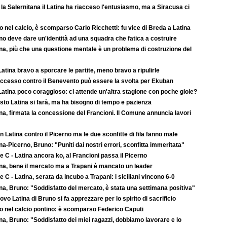
la Salernitana il Latina ha riacceso l'entusiasmo, ma a Siracusa ci
o nel calcio, è scomparso Carlo Ricchetti: fu vice di Breda a Latina
o deve dare un'identità ad una squadra che fatica a costruire
na, più che una questione mentale è un problema di costruzione del
atina bravo a sporcare le partite, meno bravo a ripulirle
successo contro il Benevento può essere la svolta per Ekuban
atina poco coraggioso: ci attende un'altra stagione con poche gioie?
to Latina si farà, ma ha bisogno di tempo e pazienza
na, firmata la concessione del Francioni. Il Comune annuncia lavori
 Latina contro il Picerno ma le due sconfitte di fila fanno male
na-Picerno, Bruno: "Puniti dai nostri errori, sconfitta immeritata"
e C - Latina ancora ko, al Francioni passa il Picerno
ina, bene il mercato ma a Trapani è mancato un leader
e C - Latina, serata da incubo a Trapani: i siciliani vincono 6-0
na, Bruno: "Soddisfatto del mercato, è stata una settimana positiva"
uovo Latina di Bruno si fa apprezzare per lo spirito di sacrificio
to nel calcio pontino: è scomparso Federico Caputi
na, Bruno: "Soddisfatto dei miei ragazzi, dobbiamo lavorare e lo