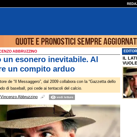
REDA
EDITOR
INCENZO ABBRUZZINO
 un esonero inevitabile. Al
IL LA
VUOLE
re un compito arduo
tore de “Il Messaggero”, dal 2009 collabora con la “Gazzetta dello
ndo di baseball, poi cede ai tentacoli del calcio.
i
Vincenzo Abbruzzino
vedi letture