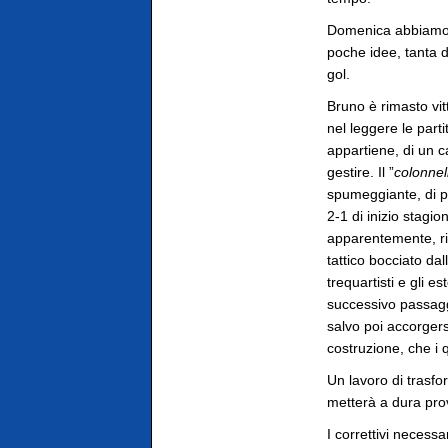
Domenica abbiamo as
poche idee, tanta di
gol.
Bruno è rimasto vitt
nel leggere le parti
appartiene, di un c
gestire. Il ”
colonnel
spumeggiante, di pr
2-1 di inizio stagi
apparentemente, ric
tattico bocciato da
trequartisti e gli e
successivo passaggi
salvo poi accorgers
costruzione, che i q
Un lavoro di trasf
metterà a dura prov
I correttivi necessa