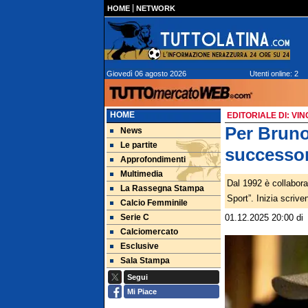
HOME
NETWORK
Giovedì 06 agosto 2026
Utenti online: 2
HOME
EDITORIALE DI: V
Per Bruno
News
Le partite
successo
Approfondimenti
Multimedia
Dal 1992 è collabora
La Rassegna Stampa
Sport”. Inizia scrive
Calcio Femminile
Serie C
01.12.2025 20:00
d
Calciomercato
Esclusive
Sala Stampa
Segui
Mi Piace