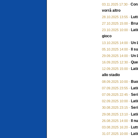
Con 
03.11.2025 17:30 -
vorrà altro
Lutt
28.10.2025 13:55 -
Brun
27.10.2025 15:00 -
Lati
23.10.2025 10:00 -
gioco
Un L
13.10.2025 14:00 -
Il 
05.10.2025 14:00 -
Un L
29.09.2025 14:00 -
Ques
16.09.2025 12:30 -
Lati
12.09.2025 15:00 -
allo stadio
Buon
08.09.2025 10:00 -
Lati
07.09.2025 23:55 -
Seri
07.09.2025 22:45 -
Lat
02.09.2025 10:00 -
Seri
30.08.2025 23:15 -
Lati
29.08.2025 13:10 -
Il n
26.08.2025 14:00 -
Lut
03.08.2025 16:20 -
Lati
31.07.2025 10:00 -