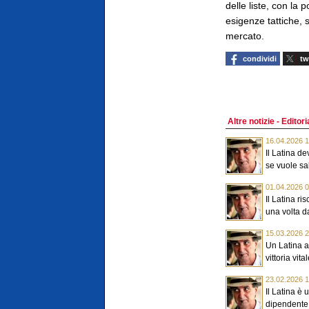
delle liste, con la 
esigenze tattiche, 
mercato.
condividi
tw
Altre notizie - Edito
16.04.2026 1
Il Latina d
se vuole sa
01.04.2026 0
Il Latina r
una volta da
15.03.2026 2
Un Latina a
vittoria vita
23.02.2026 1
Il Latina è 
dipendente.