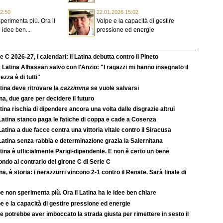
2:50
22.01.2026 15:02
perimenta più. Ora il
Volpe e la capacità di gestire
 idee ben...
pressione ed energie
e C 2026-27, i calendari: il Latina debutta contro il Pineto
 Latina Alhassan salvo con l'Anzio: "I ragazzi mi hanno insegnato il
ezza è di tutti"
atina deve ritrovare la
cazzimma
se vuole salvarsi
na, due gare per decidere il futuro
atina rischia di dipendere ancora una volta dalle disgrazie altrui
Latina stanco paga le fatiche di coppa e cade a Cosenza
atina a due facce centra una vittoria vitale contro il Siracusa
atina senza rabbia e determinazione grazia la Salernitana
atina è ufficialmente Parigi-dipendente. E non è certo un bene
ondo al contrario del girone C di Serie C
na, è storia: i nerazzurri vincono 2-1 contro il Renate. Sarà finale di
e non sperimenta più. Ora il Latina ha le idee ben chiare
e e la capacità di gestire pressione ed energie
e potrebbe aver imboccato la strada giusta per rimettere in sesto il