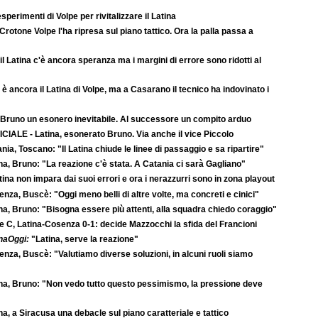
esperimenti di Volpe per rivitalizzare il Latina
Crotone Volpe l'ha ripresa sul piano tattico. Ora la palla passa a
il Latina c'è ancora speranza ma i margini di errore sono ridotti al
è ancora il Latina di Volpe, ma a Casarano il tecnico ha indovinato i
 Bruno un esonero inevitabile. Al successore un compito arduo
CIALE - Latina, esonerato Bruno. Via anche il vice Piccolo
nia, Toscano: "Il Latina chiude le linee di passaggio e sa ripartire"
na, Bruno: "La reazione c'è stata. A Catania ci sarà Gagliano"
atina non impara dai suoi errori e ora i nerazzurri sono in zona playout
nza, Buscè: "Oggi meno belli di altre volte, ma concreti e cinici"
na, Bruno: "Bisogna essere più attenti, alla squadra chiedo coraggio"
e C, Latina-Cosenza 0-1: decide Mazzocchi la sfida del Francioni
naOggi:
"Latina, serve la reazione"
nza, Buscè: "Valutiamo diverse soluzioni, in alcuni ruoli siamo
na, Bruno: "Non vedo tutto questo pessimismo, la pressione deve
na, a Siracusa una debacle sul piano caratteriale e tattico