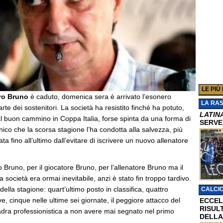
LE PIÙ
ro Bruno
è caduto, domenica sera è arrivato l’esonero
LA RA
rte dei sostenitori. La società ha resistito finché ha potuto,
LATIN
al buon cammino in Coppa Italia, forse spinta da una forma di
SERVE
cnico che la scorsa stagione l’ha condotta alla salvezza, più
a fino all’ultimo dall’evitare di iscrivere un nuovo allenatore
 Bruno, per il giocatore Bruno, per l’allenatore Bruno ma il
 società era ormai inevitabile, anzi è stato fin troppo tardivo.
ella stagione: quart’ultimo posto in classifica, quattro
CALCI
e, cinque nelle ultime sei giornate, il peggiore attacco del
ECCEL
RISUL
adra professionistica a non avere mai segnato nel primo
DELLA