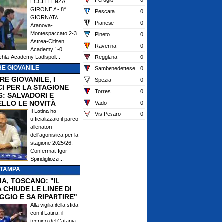
Perugia
0
ECCELLENZA,
GIRONE A - 8^
Pescara
0
GIORNATA
Pianese
0
Aranova-
Montespaccato 2-3
Pineto
0
Astrea-Citizen
Ravenna
0
Academy 1-0
chia-Academy Ladispoli...
Reggiana
0
E GIOVANILE
Sambenedettese
0
RE GIOVANILE, I
Spezia
0
CI PER LA STAGIONE
Torres
0
6: SALVADORI E
ELLO LE NOVITÀ
Vado
0
Il Latina ha
Vis Pesaro
0
ufficializzato il parco
allenatori
dell'agonistica per la
stagione 2025/26.
Confermati Igor
Spiridigliozzi...
STAMPA
IA, TOSCANO: "IL
 CHIUDE LE LINEE DI
GGIO E SA RIPARTIRE"
Alla vigilia della sfida
con il Latina, il
tecnico del Catania