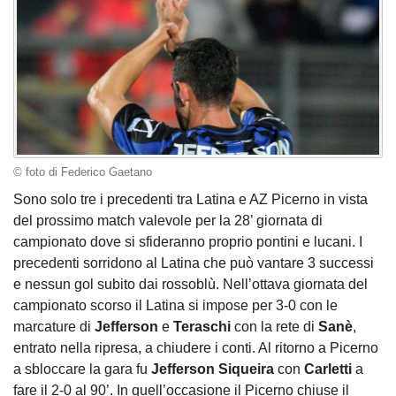
© foto di Federico Gaetano
Sono solo tre i precedenti tra Latina e AZ Picerno in vista
del prossimo match valevole per la 28’ giornata di
campionato dove si sfideranno proprio pontini e lucani. I
precedenti sorridono al Latina che può vantare 3 successi
e nessun gol subito dai rossoblù. Nell’ottava giornata del
campionato scorso il Latina si impose per 3-0 con le
marcature di
Jefferson
e
Teraschi
con la rete di
Sanè
,
entrato nella ripresa, a chiudere i conti. Al ritorno a Picerno
a sbloccare la gara fu
Jefferson Siqueira
con
Carletti
a
fare il 2-0 al 90’. In quell’occasione il Picerno chiuse il