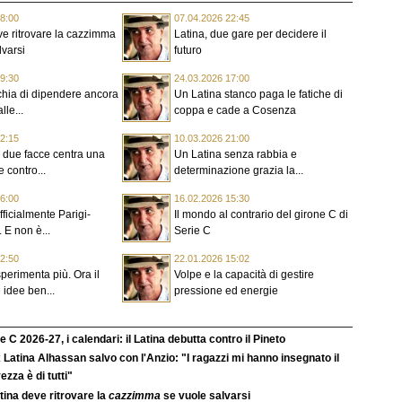
8:00
07.04.2026 22:45
eve ritrovare la cazzimma
Latina, due gare per decidere il
lvarsi
futuro
9:30
24.03.2026 17:00
ischia di dipendere ancora
Un Latina stanco paga le fatiche di
lle...
coppa e cade a Cosenza
2:15
10.03.2026 21:00
 due facce centra una
Un Latina senza rabbia e
le contro...
determinazione grazia la...
6:00
16.02.2026 15:30
ufficialmente Parigi-
Il mondo al contrario del girone C di
 E non è...
Serie C
2:50
22.01.2026 15:02
perimenta più. Ora il
Volpe e la capacità di gestire
 idee ben...
pressione ed energie
e C 2026-27, i calendari: il Latina debutta contro il Pineto
 Latina Alhassan salvo con l'Anzio: "I ragazzi mi hanno insegnato il
ezza è di tutti"
atina deve ritrovare la
cazzimma
se vuole salvarsi