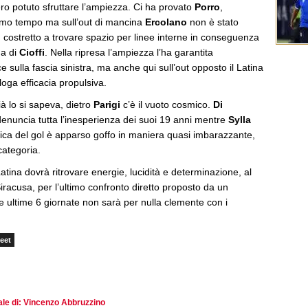
ro potuto sfruttare l’ampiezza. Ci ha provato
Porro
,
rimo tempo ma sull’out di mancina
Ercolano
non è stato
te, costretto a trovare spazio per linee interne in conseguenza
ga di
Cioffi
. Nella ripresa l’ampiezza l’ha garantita
e sulla fascia sinistra, ma anche qui sull’out opposto il Latina
oga efficacia propulsiva.
à lo si sapeva, dietro
Parigi
c’è il vuoto cosmico.
Di
enuncia tutta l’inesperienza dei suoi 19 anni mentre
Sylla
mica del gol è apparso goffo in maniera quasi imbarazzante,
categoria.
Latina dovrà ritrovare energie, lucidità e determinazione, al
Siracusa, per l’ultimo confronto diretto proposto da un
e ultime 6 giornate non sarà per nulla clemente con i
eet
riale di: Vincenzo Abbruzzino