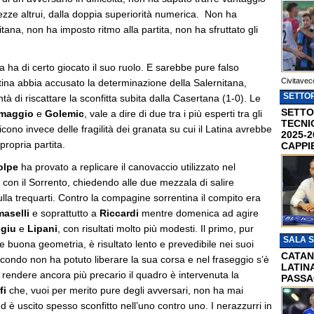
urezze altrui, dalla doppia superiorità numerica. Non ha
tana, non ha imposto ritmo alla partita, non ha sfruttato gli
za ha di certo giocato il suo ruolo. E sarebbe pure falso
Civitavec
tina abbia accusato la determinazione della Salernitana,
SETTOR
tà di riscattare la sconfitta subita dalla Casertana (1-0). Le
SETTO
maggio
e
Golemic
, vale a dire di due tra i più esperti tra gli
TECNI
dicono invece delle fragilità dei granata su cui il Latina avrebbe
2025-2
propria partita.
CAPPI
olpe
ha provato a replicare il canovaccio utilizzato nel
o con il Sorrento, chiedendo alle due mezzala di salire
lla trequarti. Contro la compagine sorrentina il compito era
aselli
e soprattutto a
Riccardi
mentre domenica ad agire
igiu
e
Lipani
, con risultati molto più modesti. Il primo, pur
SALA 
buona geometria, è risultato lento e prevedibile nei suoi
CATAN
econdo non ha potuto liberare la sua corsa e nel fraseggio s’è
LATINA
A rendere ancora più precario il quadro è intervenuta la
PASSA
fi
che, vuoi per merito pure degli avversari, non ha mai
ed è uscito spesso sconfitto nell’uno contro uno. I nerazzurri in