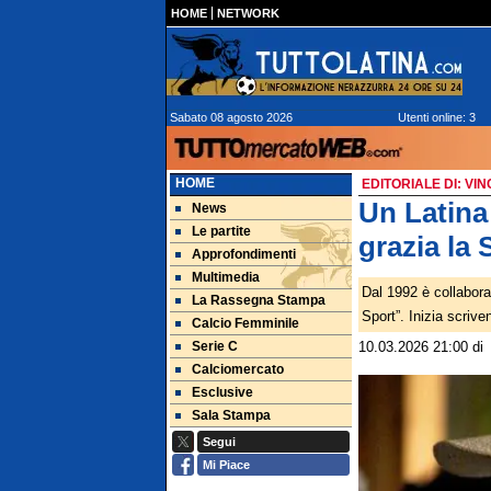
HOME
NETWORK
Sabato 08 agosto 2026
Utenti online: 3
HOME
EDITORIALE DI: V
Un Latina
News
Le partite
grazia la 
Approfondimenti
Multimedia
Dal 1992 è collabora
La Rassegna Stampa
Sport”. Inizia scrive
Calcio Femminile
Serie C
10.03.2026 21:00
d
Calciomercato
Esclusive
Sala Stampa
Segui
Mi Piace