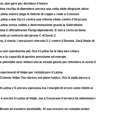
na, due gare per decidere il futuro
atina rischia di dipendere ancora una volta dalle disgrazie altrui
Latina stanco paga le fatiche di coppa e cade a Cosenza
atina a due facce centra una vittoria vitale contro il Siracusa
atina senza rabbia e determinazione grazia la Salernitana
atina è ufficialmente Parigi-dipendente. E non è certo un bene
ondo al contrario del girone C di Serie C
na, è storia: i nerazzurri vincono 2-1 contro il Renate. Sarà finale di
e non sperimenta più. Ora il Latina ha le idee ben chiare
e e la capacità di gestire pressione ed energie
e potrebbe aver imboccato la strada giusta per rimettere in sesto il
esperimenti di Volpe per rivitalizzare il Latina
Crotone Volpe l'ha ripresa sul piano tattico. Ora la palla passa a
il Latina c'è ancora speranza ma i margini di errore sono ridotti al
è ancora il Latina di Volpe, ma a Casarano il tecnico ha indovinato i
 Bruno un esonero inevitabile. Al successore un compito arduo