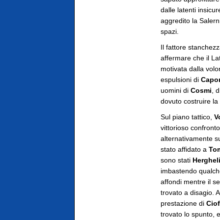
dalle latenti insic
aggredito la Salerni
spazi.
Il fattore stanchez
affermare che il La
motivata dalla volon
espulsioni di
Capo
uomini di
Cosmi
, 
dovuto costruire la 
Sul piano tattico,
V
vittorioso confront
alternativamente su
stato affidato a
Tom
sono stati
Herghel
imbastendo qualche 
affondi mentre il s
trovato a disagio. 
prestazione di
Ciof
trovato lo spunto, 