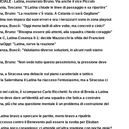
CIALE - Latina, esonerato Bruno. Via anche il vice Piccolo
nia, Toscano: "Il Latina chiude le linee di passaggio e sa ripartire"
na, Bruno: "La reazione c'è stata. A Catania ci sarà Gagliano"
atina non impara dai suoi errori e ora i nerazzurri sono in zona playout
nza, Buscè: "Oggi meno belli di altre volte, ma concreti e cinici"
na, Bruno: "Bisogna essere più attenti, alla squadra chiedo coraggio"
e C, Latina-Cosenza 0-1: decide Mazzocchi la sfida del Francioni
naOggi:
"Latina, serve la reazione"
nza, Buscè: "Valutiamo diverse soluzioni, in alcuni ruoli siamo
na, Bruno: "Non vedo tutto questo pessimismo, la pressione deve
na, a Siracusa una debacle sul piano caratteriale e tattico
la Salernitana il Latina ha riacceso l'entusiasmo, ma a Siracusa ci
o nel calcio, è scomparso Carlo Ricchetti: fu vice di Breda a Latina
o deve dare un'identità ad una squadra che fatica a costruire
na, più che una questione mentale è un problema di costruzione del
atina bravo a sporcare le partite, meno bravo a ripulirle
successo contro il Benevento può essere la svolta per Ekuban
atina poco coraggioso: ci attende un'altra stagione con poche gioie?