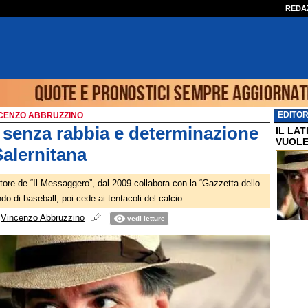
REDA
EDITOR
INCENZO ABBRUZZINO
 senza rabbia e determinazione
IL LA
VUOLE
Salernitana
tore de “Il Messaggero”, dal 2009 collabora con la “Gazzetta dello
ndo di baseball, poi cede ai tentacoli del calcio.
i
Vincenzo Abbruzzino
vedi letture