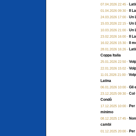
Lati
07.04.2026 22:45 -
Il L
01.04.2026 09:30 -
Un 
24.03.2026 17:00 -
Un L
15.03.2026 22:15 -
Un L
10.03.2026 21:00 -
Il L
23.02.2026 16:00 -
Il m
16.02.2026 15:30 -
Lati
28.01.2026 16:26 -
Coppa Italia
Volp
25.01.2026 22:50 -
Volp
22.01.2026 15:02 -
Volp
11.01.2026 21:00 -
Latina
Gli 
06.01.2026 10:00 -
Col 
23.12.2025 09:30 -
Condò
Per 
17.12.2025 10:00 -
minimo
Non 
08.12.2025 17:45 -
cambi
Per
01.12.2025 20:00 -