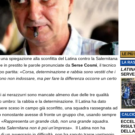
LE PIÙ
 una spiegazione alla sconfitta del Latina contro la Salernitana
LA RA
e in prestito le parole pronunciate da
Serse Cosmi
, il tecnico
LATIN
po partita: «
Corsa, determinazione e rabbia sono vestiti che i
SERVE
ono non indossare, ma per fare la differenza occorre un certo
i ai nerazzurri sono mancate almeno due delle tre qualità
o umbro: la rabbia e la determinazione. Il Latina ha dato
ssere sceso in campo già sconfitto, una squadra rassegnata ad
o nonostante avesse di fronte un gruppo che, usando sempre
CALCI
: «
Rappresenta un grande club, non una grande squadra.
ECCEL
RISUL
sta Salernitana non è poi un’impresa
». Il Latina non ha
DELLA
 di un avversario in difficoltà, non ha saputo trarre vantaggio