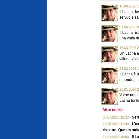
16.04.2026 1
Il Latina d
se vuole sa
01.04.2026 0
Il Latina r
una volta da
15.03.2026 2
Un Latina a
vittoria vita
23.02.2026 1
Il Latina è 
dipendente.
25.01.2026 2
Volpe non s
Latina ha le
Altre notizie
Seri
30.07.2026 12:23 -
L'ex
14.05.2026 12:30 -
rispetto. Questa salv
Il L
16.04.2026 18:00 -