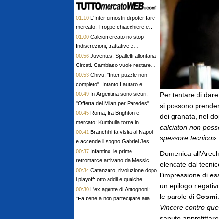
01:10
L'Inter dimostri di poter fare
mercato. Troppe chiacchiere e
pochi fatti: guai a pensare di
01:00
Calciomercato no stop -
essere superiore a tutte le altre a
Indiscrezioni, trattative e
prescindere. Juve, il portiere può
retroscena del 7 agosto
00:56
Juventus, Spalletti allontana
diventare un "problema". Milan-
Circati. Cambiaso vuole restare:
Leao, serve una decisione netta
"Sono contento qui"
00:53
Chivu: "Inter puzzle non
completo". Intanto Lautaro e
Zanetti telefonano a Romero
00:49
In Argentina sono sicuri:
Per tentare di dare
"Offerta del Milan per Paredes".
si possono prender
Intanto Bennacer dice au revoir
00:45
Roma, tra Brighton e
dei granata, nel do
mercato: Kumbulla torna in
calciatori non poss
Spagna, Pellegrini ha firmato il
00:41
Branchini fa visita al Napoli
spessore tecnico
».
rinnovo
e accende il sogno Gabriel Jesus.
Per la porta spunta Musso
00:37
Infantino, le prime
Domenica all’Arech
retromarce arrivano da Messico e
elencate dal tecnic
Argentina. La Norvegia chiede le
00:34
Catanzaro, rivoluzione dopo
l’impressione di e
dimissioni
i playoff: otto addii e qualche
un epilogo negativ
domanda senza risposta
00:30
L'ex agente di Antognoni:
le parole di
Cosmi
"Fa bene a non partecipare alla
Vincere contro que
festa, Commisso ci vada a cena"
saputo approfittare