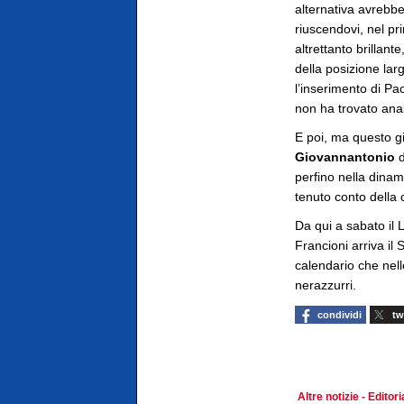
alternativa avrebbe
riuscendovi, nel p
altrettanto brillan
della posizione lar
l’inserimento di Pac
non ha trovato anal
E poi, ma questo gi
Giovannantonio
d
perfino nella dina
tenuto conto della 
Da qui a sabato il 
Francioni arriva il 
calendario che nell
nerazzurri.
condividi
tw
Altre notizie - Edito