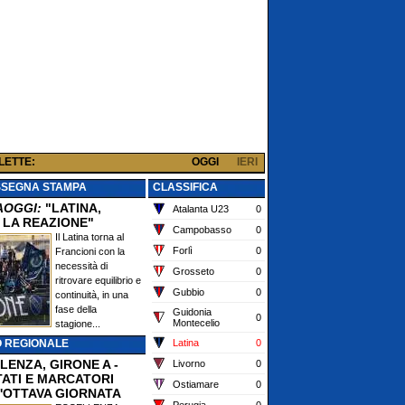
 LETTE:
OGGI
IERI
SSEGNA STAMPA
CLASSIFICA
AOGGI:
"LATINA,
Atalanta U23
0
 LA REAZIONE"
Campobasso
0
Il Latina torna al
Forlì
0
Francioni con la
necessità di
Grosseto
0
ritrovare equilibrio e
Gubbio
0
continuità, in una
fase della
Guidonia
0
Montecelio
stagione...
O REGIONALE
Latina
0
LENZA, GIRONE A -
Livorno
0
TATI E MARCATORI
Ostiamare
0
'OTTAVA GIORNATA