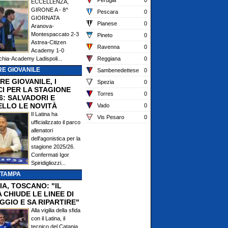
Perugia
0
ECCELLENZA,
GIRONE A - 8^
Pescara
0
GIORNATA
Pianese
0
Aranova-
Montespaccato 2-3
Pineto
0
Astrea-Citizen
Ravenna
0
Academy 1-0
chia-Academy Ladispoli...
Reggiana
0
E GIOVANILE
Sambenedettese
0
RE GIOVANILE, I
Spezia
0
CI PER LA STAGIONE
Torres
0
6: SALVADORI E
ELLO LE NOVITÀ
Vado
0
Il Latina ha
Vis Pesaro
0
ufficializzato il parco
allenatori
dell'agonistica per la
stagione 2025/26.
Confermati Igor
Spiridigliozzi...
STAMPA
IA, TOSCANO: "IL
 CHIUDE LE LINEE DI
GGIO E SA RIPARTIRE"
Alla vigilia della sfida
con il Latina, il
tecnico del Catania