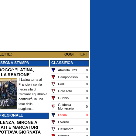
 LETTE:
OGGI
IERI
SSEGNA STAMPA
CLASSIFICA
AOGGI:
"LATINA,
Atalanta U23
0
 LA REAZIONE"
Campobasso
0
Il Latina torna al
Forlì
0
Francioni con la
necessità di
Grosseto
0
ritrovare equilibrio e
Gubbio
0
continuità, in una
fase della
Guidonia
0
Montecelio
stagione...
O REGIONALE
Latina
0
LENZA, GIRONE A -
Livorno
0
TATI E MARCATORI
Ostiamare
0
'OTTAVA GIORNATA