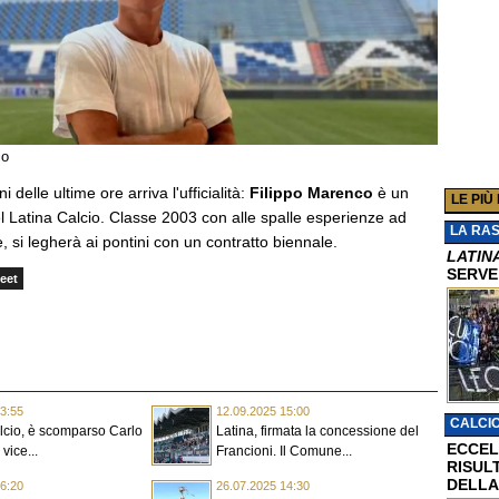
io
 delle ultime ore arriva l'ufficialità:
Filippo Marenco
è un
LE PIÙ
l Latina Calcio. Classe 2003 con alle spalle esperienze ad
LA RA
 si legherà ai pontini con un contratto biennale.
LATIN
SERVE
eet
3:55
12.09.2025 15:00
CALCI
alcio, è scomparso Carlo
Latina, firmata la concessione del
ECCEL
 vice...
Francioni. Il Comune...
RISUL
DELLA
6:20
26.07.2025 14:30