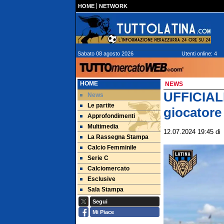
HOME
NETWORK
Sabato 08 agosto 2026
Utenti online: 4
HOME
NEWS
UFFICIALE
News
Le partite
giocatore
Approfondimenti
Multimedia
12.07.2024 19:45
d
La Rassegna Stampa
Calcio Femminile
Serie C
Calciomercato
Esclusive
Sala Stampa
Segui
Mi Piace