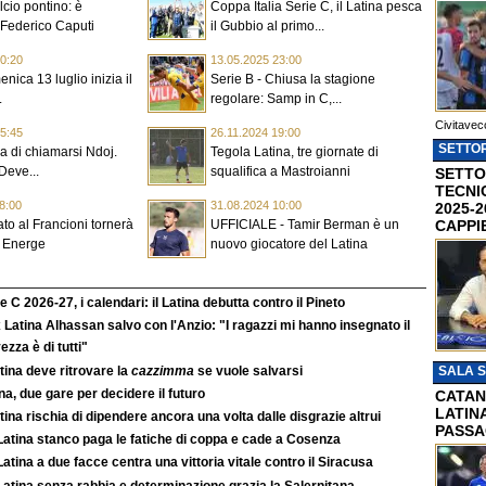
lcio pontino: è
Coppa Italia Serie C, il Latina pesca
Federico Caputi
il Gubbio al primo...
0:20
13.05.2025 23:00
nica 13 luglio inizia il
Serie B - Chiusa la stagione
.
regolare: Samp in C,...
Civitavec
5:45
26.11.2024 19:00
SETTOR
a di chiamarsi Ndoj.
Tegola Latina, tre giornate di
Deve...
squalifica a Mastroianni
SETTO
TECNI
8:00
31.08.2024 10:00
2025-2
CAPPI
ato al Francioni tornerà
UFFICIALE - Tamir Berman è un
o Energe
nuovo giocatore del Latina
e C 2026-27, i calendari: il Latina debutta contro il Pineto
 Latina Alhassan salvo con l'Anzio: "I ragazzi mi hanno insegnato il
ezza è di tutti"
atina deve ritrovare la
cazzimma
se vuole salvarsi
SALA 
na, due gare per decidere il futuro
CATAN
LATINA
atina rischia di dipendere ancora una volta dalle disgrazie altrui
PASSA
Latina stanco paga le fatiche di coppa e cade a Cosenza
atina a due facce centra una vittoria vitale contro il Siracusa
atina senza rabbia e determinazione grazia la Salernitana