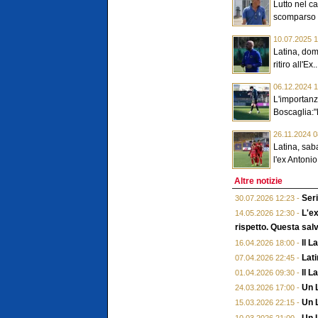
Lutto nel ca
scomparso 
10.07.2025 1
Latina, dome
ritiro all'Ex..
06.12.2024 1
L'importanz
Boscaglia:"
26.11.2024 0
Latina, sab
l'ex Antoni
Altre notizie
Seri
30.07.2026 12:23 -
L'ex
14.05.2026 12:30 -
rispetto. Questa salv
Il L
16.04.2026 18:00 -
Lati
07.04.2026 22:45 -
Il L
01.04.2026 09:30 -
Un 
24.03.2026 17:00 -
Un L
15.03.2026 22:15 -
Un L
10.03.2026 21:00 -