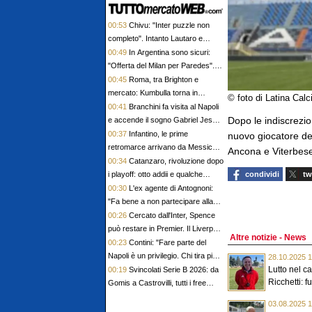
00:53
Chivu: "Inter puzzle non
completo". Intanto Lautaro e
Zanetti telefonano a Romero
00:49
In Argentina sono sicuri:
"Offerta del Milan per Paredes".
Intanto Bennacer dice au revoir
00:45
Roma, tra Brighton e
mercato: Kumbulla torna in
© foto di Latina Calc
Spagna, Pellegrini ha firmato il
00:41
Branchini fa visita al Napoli
rinnovo
Dopo le indiscrezioni
e accende il sogno Gabriel Jesus.
Per la porta spunta Musso
00:37
Infantino, le prime
nuovo giocatore de
retromarce arrivano da Messico e
Ancona e Viterbese,
Argentina. La Norvegia chiede le
00:34
Catanzaro, rivoluzione dopo
dimissioni
i playoff: otto addii e qualche
condividi
tw
domanda senza risposta
00:30
L'ex agente di Antognoni:
"Fa bene a non partecipare alla
festa, Commisso ci vada a cena"
00:26
Cercato dall'Inter, Spence
può restare in Premier. Il Liverpool
Altre notizie - News
ci ha messo gli occhi
00:23
Contini: "Fare parte del
Napoli è un privilegio. Chi tira più
28.10.2025 1
forte? I brasiliani"
Lutto nel c
00:19
Svincolati Serie B 2026: da
Ricchetti: fu
Gomis a Castrovilli, tutti i free
agent
03.08.2025 1