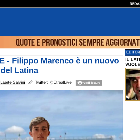
REDA
EDITOR
 - Filippo Marenco è un nuovo
IL LA
VUOLE
 del Latina
i
Laerte Salvini
Twitter:
@EtrealLive
vedi letture