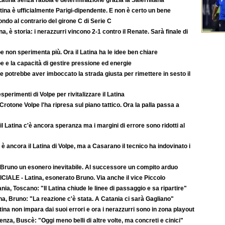
atina è ufficialmente Parigi-dipendente. E non è certo un bene
ondo al contrario del girone C di Serie C
na, è storia: i nerazzurri vincono 2-1 contro il Renate. Sarà finale di
e non sperimenta più. Ora il Latina ha le idee ben chiare
e e la capacità di gestire pressione ed energie
e potrebbe aver imboccato la strada giusta per rimettere in sesto il
esperimenti di Volpe per rivitalizzare il Latina
Crotone Volpe l'ha ripresa sul piano tattico. Ora la palla passa a
il Latina c'è ancora speranza ma i margini di errore sono ridotti al
è ancora il Latina di Volpe, ma a Casarano il tecnico ha indovinato i
 Bruno un esonero inevitabile. Al successore un compito arduo
CIALE - Latina, esonerato Bruno. Via anche il vice Piccolo
nia, Toscano: "Il Latina chiude le linee di passaggio e sa ripartire"
na, Bruno: "La reazione c'è stata. A Catania ci sarà Gagliano"
atina non impara dai suoi errori e ora i nerazzurri sono in zona playout
nza, Buscè: "Oggi meno belli di altre volte, ma concreti e cinici"