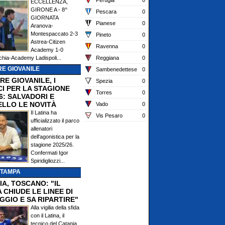
Perugia
0
ECCELLENZA,
GIRONE A - 8^
Pescara
0
GIORNATA
Pianese
0
Aranova-
Montespaccato 2-3
Pineto
0
Astrea-Citizen
Ravenna
0
Academy 1-0
chia-Academy Ladispoli...
Reggiana
0
E GIOVANILE
Sambenedettese
0
RE GIOVANILE, I
Spezia
0
CI PER LA STAGIONE
Torres
0
6: SALVADORI E
ELLO LE NOVITÀ
Vado
0
Il Latina ha
Vis Pesaro
0
ufficializzato il parco
allenatori
dell'agonistica per la
stagione 2025/26.
Confermati Igor
Spiridigliozzi...
STAMPA
IA, TOSCANO: "IL
 CHIUDE LE LINEE DI
GGIO E SA RIPARTIRE"
Alla vigilia della sfida
con il Latina, il
tecnico del Catania