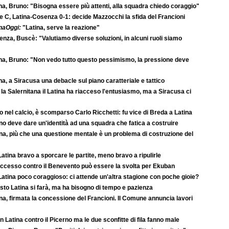
na, Bruno: "Bisogna essere più attenti, alla squadra chiedo coraggio"
e C, Latina-Cosenza 0-1: decide Mazzocchi la sfida del Francioni
naOggi:
"Latina, serve la reazione"
nza, Buscè: "Valutiamo diverse soluzioni, in alcuni ruoli siamo
na, Bruno: "Non vedo tutto questo pessimismo, la pressione deve
na, a Siracusa una debacle sul piano caratteriale e tattico
la Salernitana il Latina ha riacceso l'entusiasmo, ma a Siracusa ci
o nel calcio, è scomparso Carlo Ricchetti: fu vice di Breda a Latina
o deve dare un'identità ad una squadra che fatica a costruire
na, più che una questione mentale è un problema di costruzione del
atina bravo a sporcare le partite, meno bravo a ripulirle
successo contro il Benevento può essere la svolta per Ekuban
atina poco coraggioso: ci attende un'altra stagione con poche gioie?
to Latina si farà, ma ha bisogno di tempo e pazienza
na, firmata la concessione del Francioni. Il Comune annuncia lavori
 Latina contro il Picerno ma le due sconfitte di fila fanno male