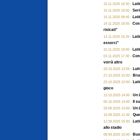
Lati
15.11.2025 18:30 -
Seri
15.11.2025 18:00 -
Lati
15.11.2025 08:45 -
Cose
14.11.2025 18:55 -
risicati"
Lati
14.11.2025 15:25 -
esserci"
Lati
10.11.2025 19:00 -
Con 
03.11.2025 17:30 -
vorrà altro
Lutt
28.10.2025 13:55 -
Brun
27.10.2025 15:00 -
Lati
23.10.2025 10:00 -
gioco
Un L
13.10.2025 14:00 -
Il 
05.10.2025 14:00 -
Un L
29.09.2025 14:00 -
Ques
16.09.2025 12:30 -
Lati
12.09.2025 15:00 -
allo stadio
Buon
08.09.2025 10:00 -