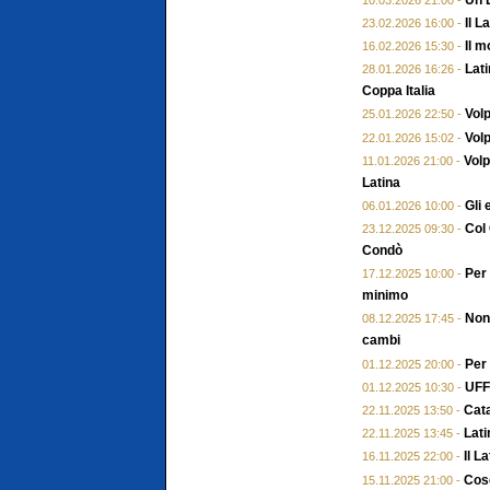
Il L
23.02.2026 16:00 -
Il m
16.02.2026 15:30 -
Lati
28.01.2026 16:26 -
Coppa Italia
Volp
25.01.2026 22:50 -
Volp
22.01.2026 15:02 -
Volp
11.01.2026 21:00 -
Latina
Gli 
06.01.2026 10:00 -
Col 
23.12.2025 09:30 -
Condò
Per 
17.12.2025 10:00 -
minimo
Non 
08.12.2025 17:45 -
cambi
Per
01.12.2025 20:00 -
UFFI
01.12.2025 10:30 -
Cata
22.11.2025 13:50 -
Lati
22.11.2025 13:45 -
Il L
16.11.2025 22:00 -
Cose
15.11.2025 21:00 -