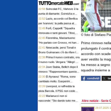
22:56
Svincolati FC, Vlahovic è la
punta di diamante. Goretzka e
Kessie i centrocampisti top
22:52
Lazio, accordo col Benfica
per Ivanovic: la palla passa al
giocatore, c'è anche il Lens
22:49
Forlì, Cappelli: "Squadra
rinnovata e tanti giovani. Tifosi,
© foto di Stefano Pie
accompagnateci in questa
22:45
Fiorentina, Mastantuono:
stagione"
Primo rinnovo nella
"Ho parlato con Grosso, mi hanno
convinto gli argentini ex viola"
22:41
Newcastle, persi Tonali e
prolungato il contr
Bruno Guimaraes c'è da rifare la
accordo con scaden
mediana. Idea Hojbjerg
22:38
Prima il nuovo contratto, ora
aver vestito la ma
il nuovo ruolo. Vergara: "Allegri mi
ha messo a segno 8 
sta provando da mezzala"
22:34
Juve Stabia, Bellich dopo il
squadra insieme a 
rinnovo: "Rappresentare questo
club è una responsabilità"
22:30
El Aynaoui: "Roma, sono
condividi
tw
cambiato molto. Gasperini
esigente, spero il meglio per
22:26
Liverpool, si raffredda la
Pellegrini"
pista Barcola. Il PSG non cede
per meno di 160 milioni
22:22
Marianucci non si
nasconde: "Sto dando tutto me
Altre notizie - Serie 
stesso. Spero di rimanere al
28.07.2025 1
Napoli"