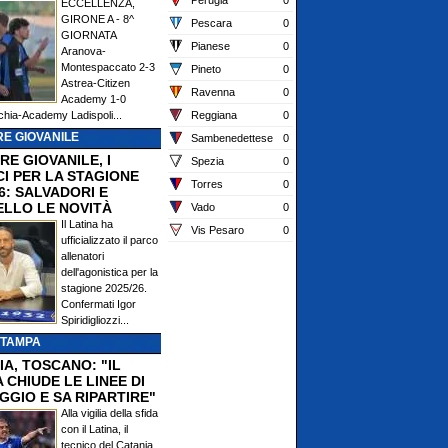
Perugia
0
ECCELLENZA,
GIRONE A - 8^
Pescara
0
GIORNATA
Pianese
0
Aranova-
Montespaccato 2-3
Pineto
0
Astrea-Citizen
Ravenna
0
Academy 1-0
chia-Academy Ladispoli...
Reggiana
0
E GIOVANILE
Sambenedettese
0
RE GIOVANILE, I
Spezia
0
CI PER LA STAGIONE
Torres
0
6: SALVADORI E
ELLO LE NOVITÀ
Vado
0
Il Latina ha
Vis Pesaro
0
ufficializzato il parco
allenatori
dell'agonistica per la
stagione 2025/26.
Confermati Igor
Spiridigliozzi...
STAMPA
IA, TOSCANO: "IL
 CHIUDE LE LINEE DI
GGIO E SA RIPARTIRE"
Alla vigilia della sfida
con il Latina, il
tecnico del Catania