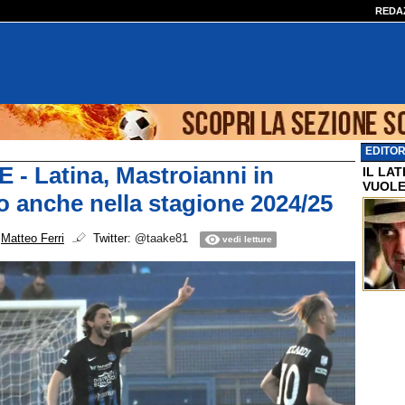
REDA
EDITOR
 - Latina, Mastroianni in
IL LA
VUOLE
o anche nella stagione 2024/25
i
Matteo Ferri
Twitter:
@taake81
vedi letture