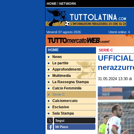
HOME
NETWORK
Venerdì 07 agosto 2026
Utenti online: 4
HOME
SERIE C
UFFICIALE
News
Le partite
nerazzurr
Approfondimenti
Multimedia
31.05.2024 13:30
d
La Rassegna Stampa
Calcio Femminile
Serie C
Calciomercato
Esclusive
Sala Stampa
Segui
Mi Piace