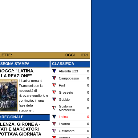
 LETTE:
OGGI
IERI
SSEGNA STAMPA
CLASSIFICA
AOGGI:
"LATINA,
Atalanta U23
0
 LA REAZIONE"
Campobasso
0
Il Latina torna al
Forlì
0
Francioni con la
necessità di
Grosseto
0
ritrovare equilibrio e
Gubbio
0
continuità, in una
fase della
Guidonia
0
Montecelio
stagione...
O REGIONALE
Latina
0
LENZA, GIRONE A -
Livorno
0
TATI E MARCATORI
Ostiamare
0
'OTTAVA GIORNATA