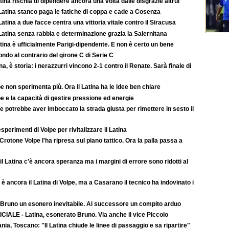
atina rischia di dipendere ancora una volta dalle disgrazie altrui
Latina stanco paga le fatiche di coppa e cade a Cosenza
atina a due facce centra una vittoria vitale contro il Siracusa
atina senza rabbia e determinazione grazia la Salernitana
atina è ufficialmente Parigi-dipendente. E non è certo un bene
ondo al contrario del girone C di Serie C
na, è storia: i nerazzurri vincono 2-1 contro il Renate. Sarà finale di
e non sperimenta più. Ora il Latina ha le idee ben chiare
e e la capacità di gestire pressione ed energie
e potrebbe aver imboccato la strada giusta per rimettere in sesto il
esperimenti di Volpe per rivitalizzare il Latina
Crotone Volpe l'ha ripresa sul piano tattico. Ora la palla passa a
il Latina c'è ancora speranza ma i margini di errore sono ridotti al
è ancora il Latina di Volpe, ma a Casarano il tecnico ha indovinato i
 Bruno un esonero inevitabile. Al successore un compito arduo
CIALE - Latina, esonerato Bruno. Via anche il vice Piccolo
nia, Toscano: "Il Latina chiude le linee di passaggio e sa ripartire"