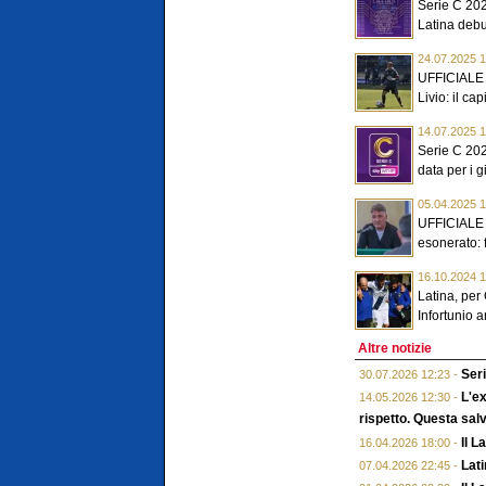
Serie C 2025
Latina debut
24.07.2025 1
UFFICIALE -
Livio: il cap
14.07.2025 1
Serie C 2025
data per i gir
05.04.2025 1
UFFICIALE -
esonerato: fa
16.10.2024 1
Latina, per
Infortunio a
Altre notizie
Seri
30.07.2026 12:23 -
L'ex
14.05.2026 12:30 -
rispetto. Questa salv
Il L
16.04.2026 18:00 -
Lati
07.04.2026 22:45 -