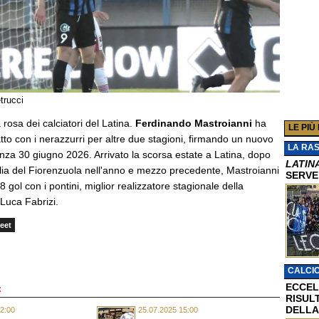
trucci
 rosa dei calciatori del Latina.
Ferdinando Mastroianni
ha
LE PIÙ
atto con i nerazzurri per altre due stagioni, firmando un nuovo
LA RA
za 30 giugno 2026. Arrivato la scorsa estate a Latina, dopo
LATIN
glia del Fiorenzuola nell'anno e mezzo precedente, Mastroianni
SERVE
gol con i pontini, miglior realizzatore stagionale della
Luca Fabrizi.
eet
CALCI
ECCEL
C
RISUL
DELLA
2:00
25.07.2025 15:00