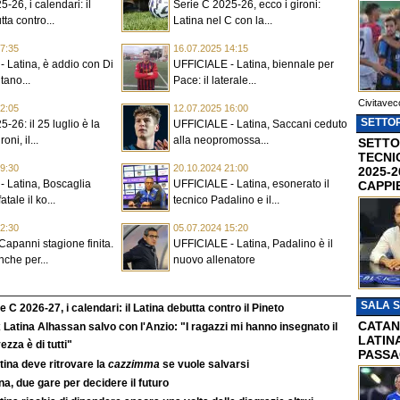
-26, i calendari: il
Serie C 2025-26, ecco i gironi:
ta contro...
Latina nel C con la...
7:35
16.07.2025 14:15
 Latina, è addio con Di
UFFICIALE - Latina, biennale per
itano...
Pace: il laterale...
Civitavec
2:05
12.07.2025 16:00
SETTOR
-26: il 25 luglio è la
UFFICIALE - Latina, Saccani ceduto
oni, il...
alla neopromossa...
SETTO
TECNI
9:30
20.10.2024 21:00
2025-2
 Latina, Boscaglia
UFFICIALE - Latina, esonerato il
CAPPI
tale il ko...
tecnico Padalino e il...
2:30
05.07.2024 15:20
 Capanni stagione finita.
UFFICIALE - Latina, Padalino è il
nche per...
nuovo allenatore
SALA 
e C 2026-27, i calendari: il Latina debutta contro il Pineto
CATAN
 Latina Alhassan salvo con l'Anzio: "I ragazzi mi hanno insegnato il
LATINA
ezza è di tutti"
PASSA
atina deve ritrovare la
cazzimma
se vuole salvarsi
na, due gare per decidere il futuro