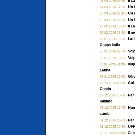
Il L
01.04.2026 09:30 -
Un 
24.03.2026 17:00 -
Un L
15.03.2026 22:15 -
Un L
10.03.2026 21:00 -
Il L
23.02.2026 16:00 -
Il m
16.02.2026 15:30 -
Lati
28.01.2026 16:26 -
Coppa Italia
Volp
25.01.2026 22:50 -
Volp
22.01.2026 15:02 -
Volp
11.01.2026 21:00 -
Latina
Gli 
06.01.2026 10:00 -
Col 
23.12.2025 09:30 -
Condò
Per 
17.12.2025 10:00 -
minimo
Non 
08.12.2025 17:45 -
cambi
Per
01.12.2025 20:00 -
UFFI
01.12.2025 10:30 -
Cata
22.11.2025 13:50 -