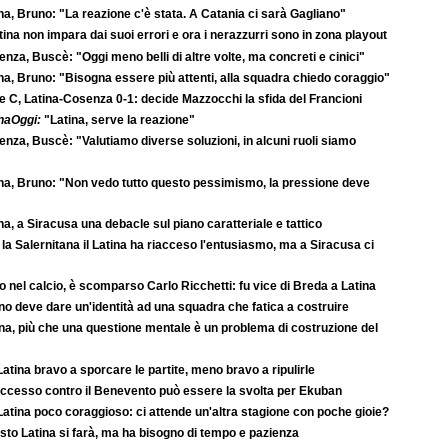
na, Bruno: "La reazione c'è stata. A Catania ci sarà Gagliano"
atina non impara dai suoi errori e ora i nerazzurri sono in zona playout
nza, Buscè: "Oggi meno belli di altre volte, ma concreti e cinici"
na, Bruno: "Bisogna essere più attenti, alla squadra chiedo coraggio"
e C, Latina-Cosenza 0-1: decide Mazzocchi la sfida del Francioni
naOggi:
"Latina, serve la reazione"
nza, Buscè: "Valutiamo diverse soluzioni, in alcuni ruoli siamo
na, Bruno: "Non vedo tutto questo pessimismo, la pressione deve
na, a Siracusa una debacle sul piano caratteriale e tattico
la Salernitana il Latina ha riacceso l'entusiasmo, ma a Siracusa ci
o nel calcio, è scomparso Carlo Ricchetti: fu vice di Breda a Latina
o deve dare un'identità ad una squadra che fatica a costruire
na, più che una questione mentale è un problema di costruzione del
atina bravo a sporcare le partite, meno bravo a ripulirle
successo contro il Benevento può essere la svolta per Ekuban
atina poco coraggioso: ci attende un'altra stagione con poche gioie?
to Latina si farà, ma ha bisogno di tempo e pazienza