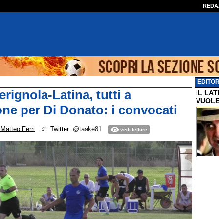
REDA
EDITOR
rignola-Latina, tutti a
IL LA
VUOLE
one per Di Donato: i convocati
i
Matteo Ferri
Twitter:
@taake81
vedi letture