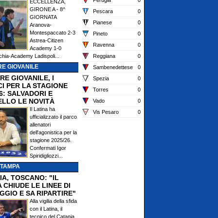
Perugia
0
ECCELLENZA,
GIRONE A - 8^
Pescara
0
GIORNATA
Pianese
0
Aranova-
Montespaccato 2-3
Pineto
0
Astrea-Citizen
Ravenna
0
Academy 1-0
chia-Academy Ladispoli...
Reggiana
0
E GIOVANILE
Sambenedettese
0
RE GIOVANILE, I
Spezia
0
CI PER LA STAGIONE
Torres
0
6: SALVADORI E
ELLO LE NOVITÀ
Vado
0
Il Latina ha
Vis Pesaro
0
ufficializzato il parco
allenatori
dell'agonistica per la
stagione 2025/26.
Confermati Igor
Spiridigliozzi...
STAMPA
IA, TOSCANO: "IL
 CHIUDE LE LINEE DI
GGIO E SA RIPARTIRE"
Alla vigilia della sfida
con il Latina, il
tecnico del Catania