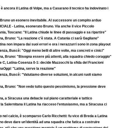
è ancora il Latina di Volpe, ma a Casarano il tecnico ha indovinato i
 Bruno un esonero inevitabile. Al successore un compito arduo
CIALE - Latina, esonerato Bruno. Via anche il vice Piccolo
nia, Toscano: "Il Latina chiude le linee di passaggio e sa ripartire"
na, Bruno: "La reazione c'è stata. A Catania ci sarà Gagliano"
atina non impara dai suoi errori e ora i nerazzurri sono in zona playout
nza, Buscè: "Oggi meno belli di altre volte, ma concreti e cinici"
na, Bruno: "Bisogna essere più attenti, alla squadra chiedo coraggio"
e C, Latina-Cosenza 0-1: decide Mazzocchi la sfida del Francioni
naOggi:
"Latina, serve la reazione"
nza, Buscè: "Valutiamo diverse soluzioni, in alcuni ruoli siamo
na, Bruno: "Non vedo tutto questo pessimismo, la pressione deve
na, a Siracusa una debacle sul piano caratteriale e tattico
la Salernitana il Latina ha riacceso l'entusiasmo, ma a Siracusa ci
o nel calcio, è scomparso Carlo Ricchetti: fu vice di Breda a Latina
o deve dare un'identità ad una squadra che fatica a costruire