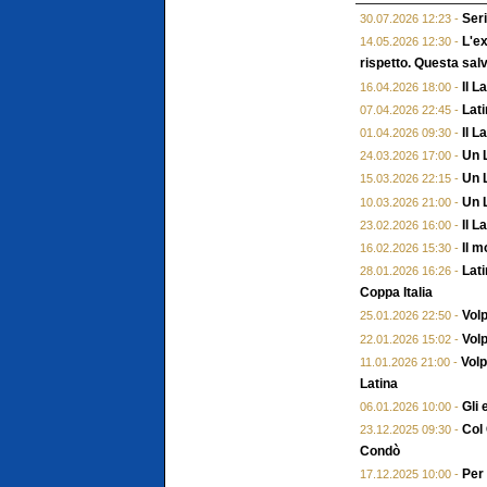
Seri
30.07.2026 12:23 -
L'ex
14.05.2026 12:30 -
rispetto. Questa salv
Il L
16.04.2026 18:00 -
Lati
07.04.2026 22:45 -
Il L
01.04.2026 09:30 -
Un 
24.03.2026 17:00 -
Un L
15.03.2026 22:15 -
Un L
10.03.2026 21:00 -
Il L
23.02.2026 16:00 -
Il m
16.02.2026 15:30 -
Lati
28.01.2026 16:26 -
Coppa Italia
Volp
25.01.2026 22:50 -
Volp
22.01.2026 15:02 -
Volp
11.01.2026 21:00 -
Latina
Gli 
06.01.2026 10:00 -
Col 
23.12.2025 09:30 -
Condò
Per 
17.12.2025 10:00 -