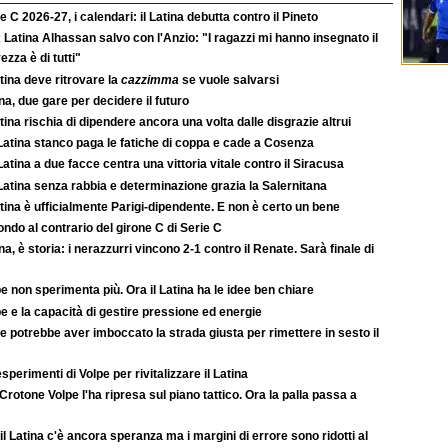
e C 2026-27, i calendari: il Latina debutta contro il Pineto
 Latina Alhassan salvo con l'Anzio: "I ragazzi mi hanno insegnato il
ezza è di tutti"
atina deve ritrovare la
cazzimma
se vuole salvarsi
na, due gare per decidere il futuro
atina rischia di dipendere ancora una volta dalle disgrazie altrui
Latina stanco paga le fatiche di coppa e cade a Cosenza
atina a due facce centra una vittoria vitale contro il Siracusa
atina senza rabbia e determinazione grazia la Salernitana
atina è ufficialmente Parigi-dipendente. E non è certo un bene
ondo al contrario del girone C di Serie C
na, è storia: i nerazzurri vincono 2-1 contro il Renate. Sarà finale di
e non sperimenta più. Ora il Latina ha le idee ben chiare
e e la capacità di gestire pressione ed energie
e potrebbe aver imboccato la strada giusta per rimettere in sesto il
esperimenti di Volpe per rivitalizzare il Latina
Crotone Volpe l'ha ripresa sul piano tattico. Ora la palla passa a
il Latina c'è ancora speranza ma i margini di errore sono ridotti al