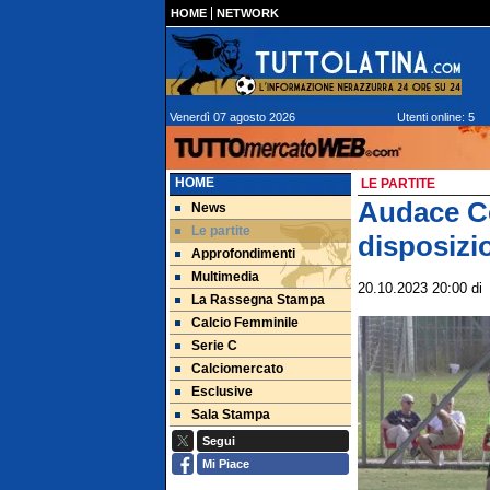
HOME
NETWORK
Venerdì 07 agosto 2026
Utenti online: 5
HOME
LE PARTITE
Audace Ce
News
Le partite
disposizi
Approfondimenti
Multimedia
20.10.2023 20:00
d
La Rassegna Stampa
Calcio Femminile
Serie C
Calciomercato
Esclusive
Sala Stampa
Segui
Mi Piace