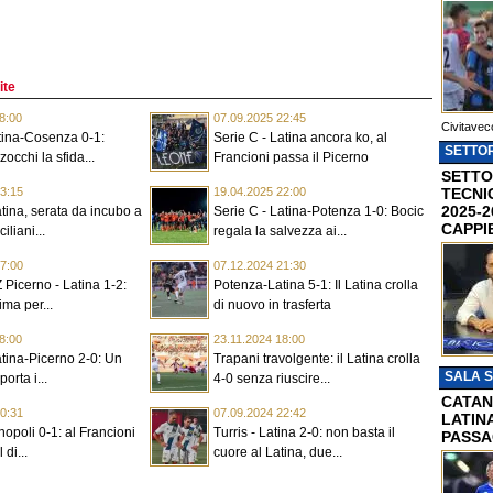
ite
8:00
07.09.2025 22:45
Civitavec
tina-Cosenza 0-1:
Serie C - Latina ancora ko, al
SETTOR
occhi la sfida...
Francioni passa il Picerno
SETTO
TECNI
3:15
19.04.2025 22:00
2025-2
atina, serata da incubo a
Serie C - Latina-Potenza 1-0: Bocic
CAPPI
ciliani...
regala la salvezza ai...
7:00
07.12.2024 21:30
 Picerno - Latina 1-2:
Potenza-Latina 5-1: Il Latina crolla
ima per...
di nuovo in trasferta
8:00
23.11.2024 18:00
atina-Picerno 2-0: Un
Trapani travolgente: il Latina crolla
SALA 
orta i...
4-0 senza riuscire...
CATAN
0:31
07.09.2024 22:42
LATINA
nopoli 0-1: al Francioni
Turris - Latina 2-0: non basta il
PASSA
 di...
cuore al Latina, due...