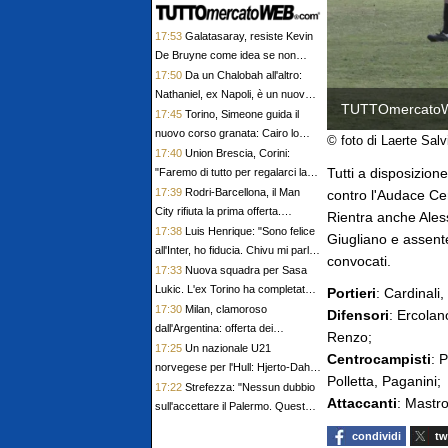
17:53
Galatasaray, resiste Kevin
De Bruyne come idea se non
arriva Leao. Anche se Allegri lo
17:50
Da un Chalobah all'altro:
stima
Nathaniel, ex Napoli, è un nuovo
TUTTOmercato
giocatore del Charlton
17:45
Torino, Simeone guida il
nuovo corso granata: Cairo lo
© foto di Laerte Salv
blinda, Abate gli affida la
17:40
Union Brescia, Corini:
leadership
Tutti a disposizion
"Faremo di tutto per regalarci la
sfida contro il Cagliari"
17:39
Rodri-Barcellona, il Man
contro l'Audace Cer
City rifiuta la prima offerta.
Rientra anche Aless
Distanza di quasi 25 milioni
17:38
Luis Henrique: "Sono felice
Giugliano e assente
all'Inter, ho fiducia. Chivu mi parla
convocati.
tanto, è come un padre"
17:33
Nuova squadra per Sasa
Lukic. L'ex Torino ha completato
Portieri
: Cardinali, 
le visite mediche con l'Ipswich
17:30
Milan, clamoroso
Difensori
: Ercolan
dall'Argentina: offerta dei
Renzo;
rossoneri per riportare in Italia
17:25
Un nazionale U21
Centrocampisti
: 
Paredes
norvegese per l'Hull: Hjerto-Dahl
Polletta, Paganini;
firma per i Tigers
17:22
Strefezza: "Nessun dubbio
Attaccanti
: Mastro
sull'accettare il Palermo. Questa
piazza merita la Serie A"
condividi
tw