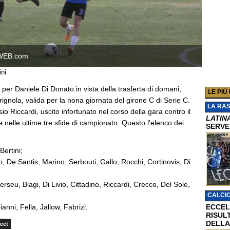
WEB.com
ini
e per Daniele Di Donato in vista della trasferta di domani,
LE PIÙ
ignola, valida per la nona giornata del girone C di Serie C.
LA RA
io Riccardi, uscito infortunato nel corso della gara contro il
LATIN
 nelle ultime tre sfide di campionato. Questo l'elenco dei
SERVE
Bertini;
o, De Santis, Marino, Serbouti, Gallo, Rocchi, Cortinovis, Di
Perseu, Biagi, Di Livio, Cittadino, Riccardi, Crecco, Del Sole,
CALCI
ianni, Fella, Jallow, Fabrizi.
ECCEL
RISUL
DELLA
eet