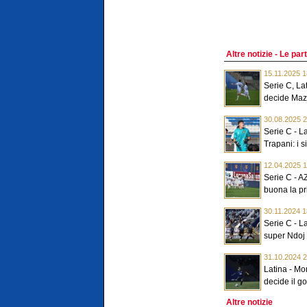
Altre notizie - Le part
15.11.2025 1
Serie C, La
decide Mazz
30.08.2025 2
Serie C - L
Trapani: i si
12.04.2025 1
Serie C - AZ
buona la pr
30.11.2024 1
Serie C - L
super Ndoj p
31.10.2024 2
Latina - Mo
decide il gol
Altre notizie