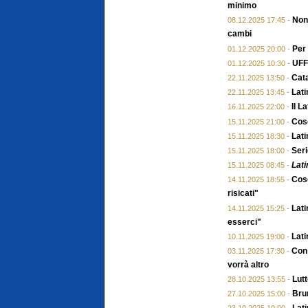
minimo
Non 
08.12.2025 17:45 -
cambi
Per
01.12.2025 20:00 -
UFFI
01.12.2025 10:30 -
Cata
22.11.2025 13:50 -
Lati
22.11.2025 13:45 -
Il L
16.11.2025 22:00 -
Cose
15.11.2025 21:00 -
Lati
15.11.2025 18:30 -
Seri
15.11.2025 18:00 -
Lati
15.11.2025 08:45 -
Cose
14.11.2025 18:55 -
risicati"
Lati
14.11.2025 15:25 -
esserci"
Lati
10.11.2025 19:00 -
Con 
03.11.2025 17:30 -
vorrà altro
Lutt
28.10.2025 13:55 -
Brun
27.10.2025 15:00 -