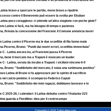
na, più che una questione mentale è un problema di costruzione del
atina bravo a sporcare le partite, meno bravo a ripulirle
successo contro il Benevento può essere la svolta per Ekuban
atina poco coraggioso: ci attende un'altra stagione con poche gioie?
to Latina si farà, ma ha bisogno di tempo e pazienza
na, firmata la concessione del Francioni. Il Comune annuncia lavori
 Latina contro il Picerno ma le due sconfitte di fila fanno male
na-Picerno, Bruno: "Puniti dai nostri errori, sconfitta immeritata"
e C - Latina ancora ko, al Francioni passa il Picerno
ina, bene il mercato ma a Trapani è mancato un leader
e C - Latina, serata da incubo a Trapani: i siciliani vincono 6-0
na, Bruno: "Soddisfatto del mercato, è stata una settimana positiva"
uovo Latina di Bruno si fa apprezzare per lo spirito di sacrificio
to nel calcio pontino: è scomparso Federico Caputi
na, Bruno: "Soddisfatto dei miei ragazzi, dobbiamo lavorare e lo
e C 2025-26, i calendari: il Latina debutta contro l'Atalanta U23
atina guarda a Fiordilino: idea per il centrocampo
Copyright © 2026 TuttoLatina.com