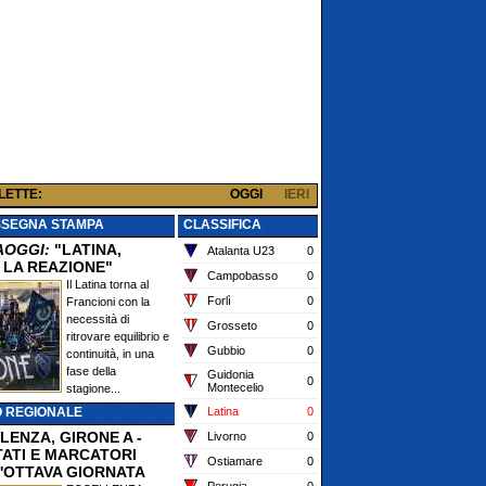
 LETTE:
OGGI
IERI
SSEGNA STAMPA
CLASSIFICA
AOGGI:
"LATINA,
Atalanta U23
0
 LA REAZIONE"
Campobasso
0
Il Latina torna al
Forlì
0
Francioni con la
necessità di
Grosseto
0
ritrovare equilibrio e
Gubbio
0
continuità, in una
fase della
Guidonia
0
Montecelio
stagione...
O REGIONALE
Latina
0
LENZA, GIRONE A -
Livorno
0
TATI E MARCATORI
Ostiamare
0
'OTTAVA GIORNATA